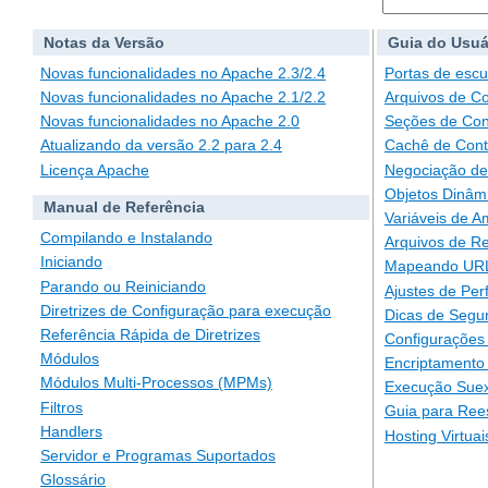
Notas da Versão
Guia do Usuá
Novas funcionalidades no Apache 2.3/2.4
Portas de escu
Novas funcionalidades no Apache 2.1/2.2
Arquivos de C
Novas funcionalidades no Apache 2.0
Seções de Con
Atualizando da versão 2.2 para 2.4
Cachê de Con
Licença Apache
Negociação de
Objetos Dinâm
Manual de Referência
Variáveis de A
Compilando e Instalando
Arquivos de Re
Iniciando
Mapeando URLs
Parando ou Reiniciando
Ajustes de Pe
Diretrizes de Configuração para execução
Dicas de Segu
Referência Rápida de Diretrizes
Configurações 
Módulos
Encriptamento
Módulos Multi-Processos (MPMs)
Execução Suex
Filtros
Guia para Ree
Handlers
Hosting Virtuai
Servidor e Programas Suportados
Glossário